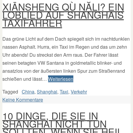
XIĀNSHENG QÙ NĂLI? EIN
LOBLIED AUF SHANGHAIS
TAXIFAHRER
Das grüne Licht auf dem Dach spiegelt sich im nachtdunklen
nassen Asphalt. Hurra, ein Taxi im Regen und das um zehn
Uhr abends! Du streckst den Arm raus. Der Fahrer lässt
seinen betagten VW Santana in goldmetallic blinker- und
ansatzlos von der äußersten linken Spur zum Straßenrand
schießen und lässt…
Weiterlesen
Tagged
China
,
Shanghai
,
Taxi
,
Verkehr
Keine Kommentare
10 DINGE, DIE SIE IN
SHANGHAI NICHT TUN
SOLLTEN, WENN SIE HEIL