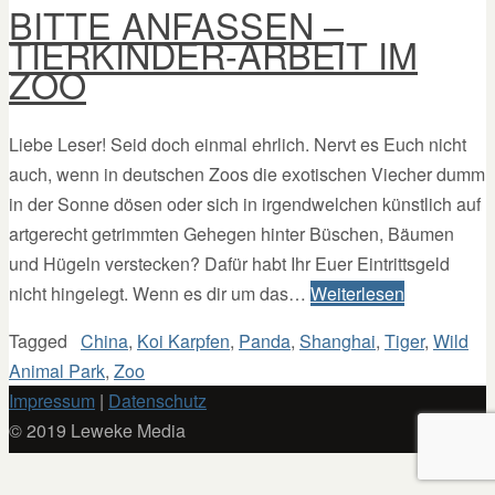
BITTE ANFASSEN –
TIERKINDER-ARBEIT IM
ZOO
Liebe Leser! Seid doch einmal ehrlich. Nervt es Euch nicht
auch, wenn in deutschen Zoos die exotischen Viecher dumm
in der Sonne dösen oder sich in irgendwelchen künstlich auf
artgerecht getrimmten Gehegen hinter Büschen, Bäumen
und Hügeln verstecken? Dafür habt Ihr Euer Eintrittsgeld
nicht hingelegt. Wenn es dir um das…
Weiterlesen
Tagged
China
,
Koi Karpfen
,
Panda
,
Shanghai
,
Tiger
,
Wild
Animal Park
,
Zoo
Impressum
|
Datenschutz
© 2019 Leweke Media