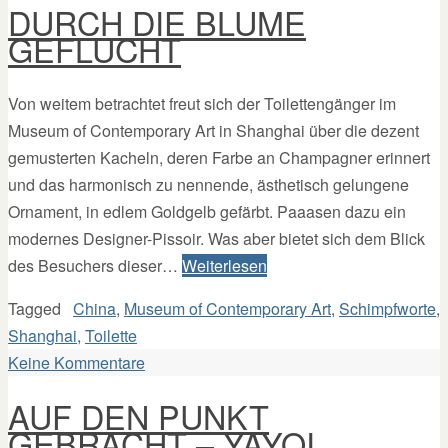
DURCH DIE BLUME
GEFLUCHT
Von weitem betrachtet freut sich der Toilettengänger im
Museum of Contemporary Art in Shanghai über die dezent
gemusterten Kacheln, deren Farbe an Champagner erinnert
und das harmonisch zu nennende, ästhetisch gelungene
Ornament, in edlem Goldgelb gefärbt. Paaasen dazu ein
modernes Designer-Pissoir. Was aber bietet sich dem Blick
des Besuchers dieser…
Weiterlesen
Tagged
China
,
Museum of Contemporary Art
,
Schimpfworte
,
Shanghai
,
Toilette
Keine Kommentare
AUF DEN PUNKT
GEBRACHT – YAYOI