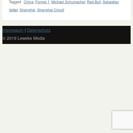
Tagged
China
,
Formel 1
,
Michael Schumacher
,
Red Bull
,
Sebastian
Vettel
,
Shanghai
,
Shanghai Circuit
Impressum
|
Datenschutz
© 2019 Leweke Media